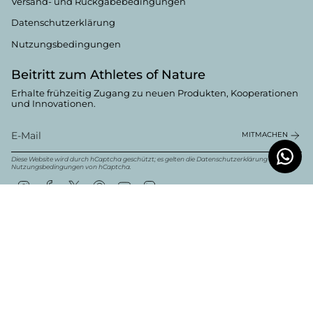
Versand- und Rückgabebedingungen
Datenschutzerklärung
Nutzungsbedingungen
Beitritt zum Athletes of Nature
Erhalte frühzeitig Zugang zu neuen Produkten, Kooperationen
und Innovationen.
MITMACHEN
Diese Website wird durch hCaptcha geschützt; es gelten die
Datenschutzerklärung
und
die
Nutzungsbedingungen von
hCaptcha.
Instagram
Facebook
Twitter
Pinterest
YouTube
Linkedin
Währung
Deutsch
EUR €
© Boldwill