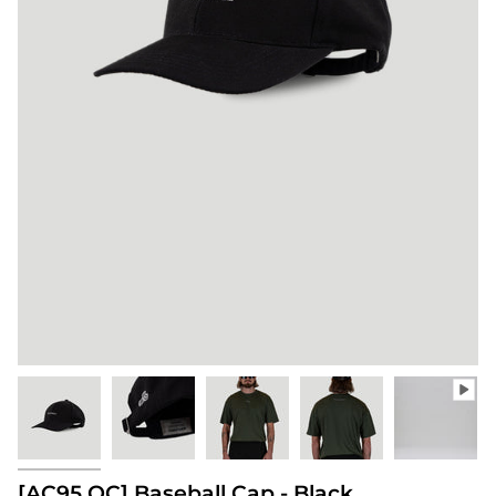
[AC95.OC] Baseball Cap - Black