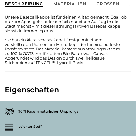
BESCHREIBUNG
MATERIALIEN
GRÖSSEN
V
Alle
anze
Unsere Baseballkappe ist für deinen Alltag gemacht. Egal, ob
du zum Sport gehst oder einfach nur einen Ausflug in die
Stadt machst – mit dieser atmungsaktiven Baseballkappe
siehst du immer top aus.
Sie hat ein klassisches 6-Panel-Design mit einem
verstellbaren Riemen am Hinterkopf, der für eine perfekte
Passform sorgt. Das Material besteht aus atmungsaktivem,
zu 100 % GOTS-zertifiziertem Bio-Baumwoll-Canvas.
Abgerundet wird das Design durch zwei hellgraue
Stickereien auf TENCEL™-Lyocell-Basis.
Eigenschaften
90 % Fasern natürlichen Ursprungs
Leichter Stoff