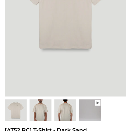
[AT52.RC] T-Shirt - Dark Sand