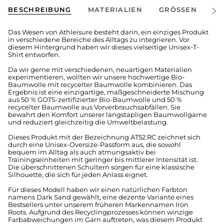
BESCHREIBUNG
MATERIALIEN
GRÖSSEN
V
Alle
anze
Das Wesen von Athleisure besteht darin, ein einziges Produkt
in verschiedene Bereiche des Alltags zu integrieren. Vor
diesem Hintergrund haben wir dieses vielseitige Unisex-T-
Shirt entworfen.
Da wir gerne mit verschiedenen, neuartigen Materialien
experimentieren, wollten wir unsere hochwertige Bio-
Baumwolle mit recycelter Baumwolle kombinieren. Das
Ergebnis ist eine einzigartige, maßgeschneiderte Mischung
aus 50 % GOTS-zertifizierter Bio-Baumwolle und 50 %
recycelter Baumwolle aus Vorverbrauchsabfällen. Sie
bewahrt den Komfort unserer langstapligen Baumwollgarne
und reduziert gleichzeitig die Umweltbelastung.
Dieses Produkt mit der Bezeichnung AT52.RC zeichnet sich
durch eine Unisex-Oversize-Passform aus, die sowohl
bequem im Alltag als auch atmungsaktiv bei
Trainingseinheiten mit geringer bis mittlerer Intensität ist.
Die überschnittenen Schultern sorgen für eine klassische
Silhouette, die sich für jeden Anlass eignet.
Für dieses Modell haben wir einen natürlichen Farbton
namens Dark Sand gewählt, eine dezente Variante eines
Bestsellers unter unserem früheren Markennamen Iron
Roots. Aufgrund des Recyclingprozesses können winzige
Farbabweichungen im Garn auftreten, was diesem Produkt