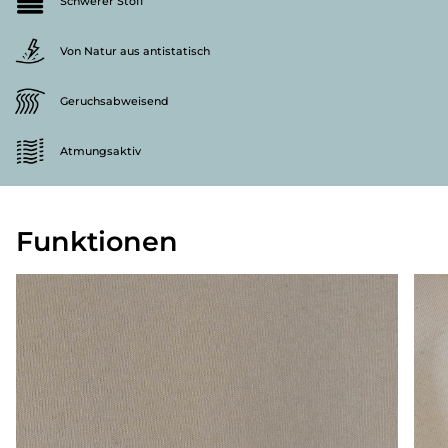
Schwerer Stoff
Von Natur aus antistatisch
Geruchsabweisend
Atmungsaktiv
Funktionen