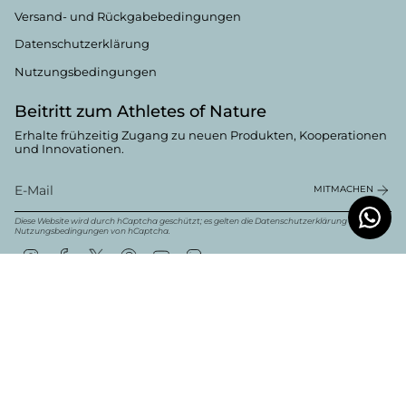
Versand- und Rückgabebedingungen
Datenschutzerklärung
Nutzungsbedingungen
Beitritt zum Athletes of Nature
Erhalte frühzeitig Zugang zu neuen Produkten, Kooperationen
und Innovationen.
MITMACHEN
Diese Website wird durch hCaptcha geschützt; es gelten die
Datenschutzerklärung
und
die
Nutzungsbedingungen von
hCaptcha.
Instagram
Facebook
Twitter
Pinterest
YouTube
Linkedin
Währung
Deutsch
EUR €
© Boldwill