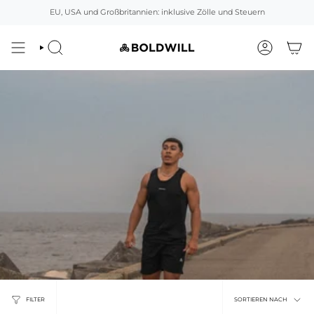
Direkt
EU, USA und Großbritannien: inklusive Zölle und Steuern
zum
Inhalt
SUCHEN
ACCOUNT
Sortier
FILTER
SORTIEREN NACH