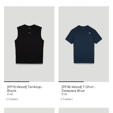
nach
[PF19.Wood] Tanktop -
[PF36.Wood] T-Shirt -
Black
Deepsea Blue
€48
€58
2 Farben
3 Farben