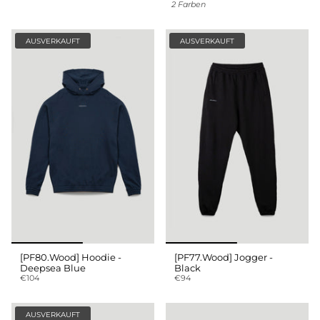
2 Farben
AUSVERKAUFT
AUSVERKAUFT
[PF80.Wood] Hoodie -
[PF77.Wood] Jogger -
Deepsea Blue
Black
€104
€94
AUSVERKAUFT