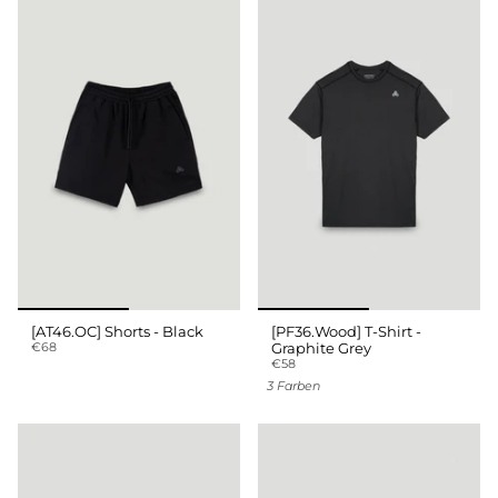
[AT46.OC] Shorts - Black
[PF36.Wood] T-Shirt -
€68
Graphite Grey
€58
3 Farben