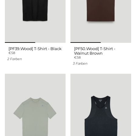
[PF39.Wood] T-Shirt - Black
[PF50.Wood] T-Shirt -
€58
Walnut Brown
€58
2 Farben
3 Farben