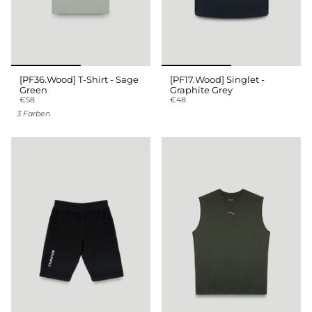
[PF36.Wood] T-Shirt - Sage
[PF17.Wood] Singlet -
Green
Graphite Grey
€58
€48
3 Farben