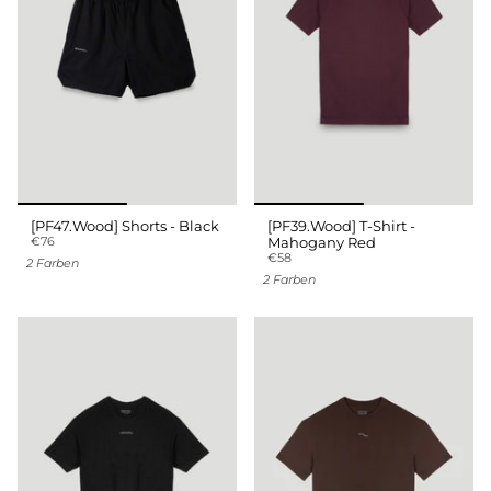
[PF47.Wood] Shorts - Black
[PF39.Wood] T-Shirt -
€76
Mahogany Red
€58
2 Farben
2 Farben