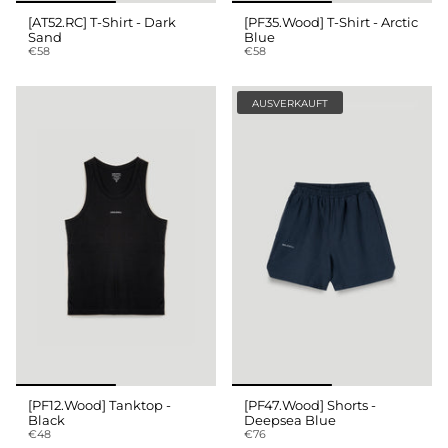
[AT52.RC] T-Shirt - Dark
[PF35.Wood] T-Shirt - Arctic
Sand
Blue
€58
€58
AUSVERKAUFT
[PF12.Wood] Tanktop -
[PF47.Wood] Shorts -
Black
Deepsea Blue
€48
€76