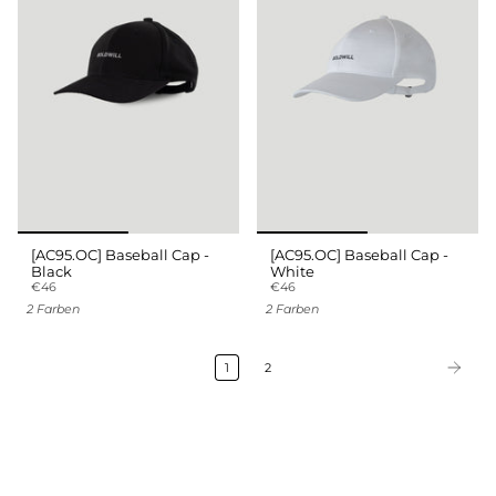
[AC95.OC] Baseball Cap -
[AC95.OC] Baseball Cap -
Black
White
€46
€46
2 Farben
2 Farben
1
2