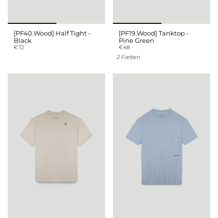
[PF40.Wood] Half Tight -
[PF19.Wood] Tanktop -
Black
Pine Green
€72
€48
2 Farben