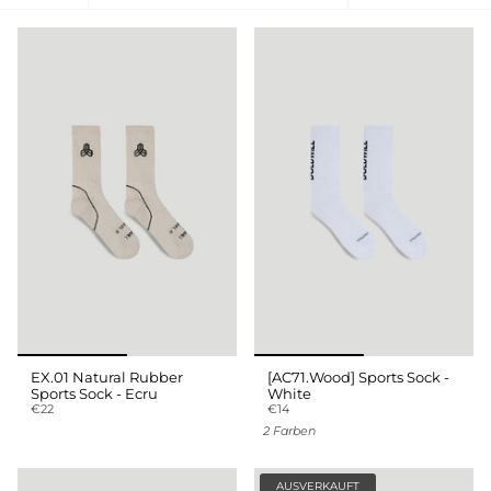
nach
EX.01 Natural Rubber
[AC71.Wood] Sports Sock -
Sports Sock - Ecru
White
€22
€14
2 Farben
AUSVERKAUFT