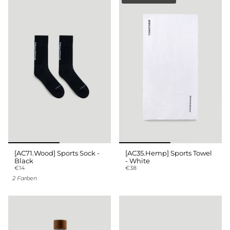
[AC71.Wood] Sports Sock -
[AC35.Hemp] Sports Towel
Black
- White
€14
€38
2 Farben