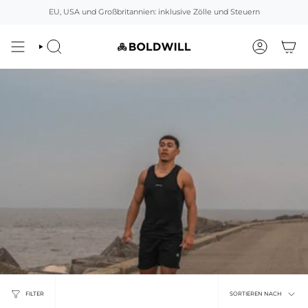
Direkt
EU, USA und Großbritannien: inklusive Zölle und Steuern
zum
Inhalt
SUCHEN
ACCOUNT
Sortier
FILTER
SORTIEREN NACH