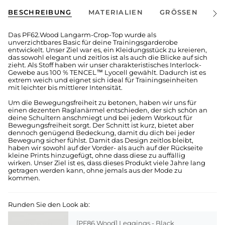
BESCHREIBUNG
MATERIALIEN
GRÖSSEN
V
Alle
anze
Das PF62.Wood Langarm-Crop-Top wurde als
unverzichtbares Basic für deine Trainingsgarderobe
entwickelt. Unser Ziel war es, ein Kleidungsstück zu kreieren,
das sowohl elegant und zeitlos ist als auch die Blicke auf sich
zieht. Als Stoff haben wir unser charakteristisches Interlock-
Gewebe aus 100 % TENCEL™ Lyocell gewählt. Dadurch ist es
extrem weich und eignet sich ideal für Trainingseinheiten
mit leichter bis mittlerer Intensität.
Um die Bewegungsfreiheit zu betonen, haben wir uns für
einen dezenten Raglanärmel entschieden, der sich schön an
deine Schultern anschmiegt und bei jedem Workout für
Bewegungsfreiheit sorgt. Der Schnitt ist kurz, bietet aber
dennoch genügend Bedeckung, damit du dich bei jeder
Bewegung sicher fühlst. Damit das Design zeitlos bleibt,
haben wir sowohl auf der Vorder- als auch auf der Rückseite
kleine Prints hinzugefügt, ohne dass diese zu auffällig
wirken. Unser Ziel ist es, dass dieses Produkt viele Jahre lang
getragen werden kann, ohne jemals aus der Mode zu
kommen.
Runden Sie den Look ab:
[PF86.Wood] Leggings - Black