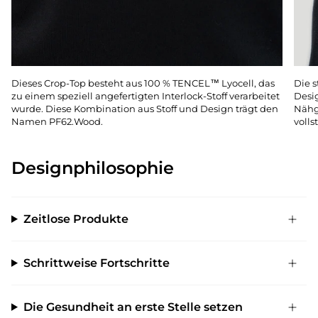
Dieses Crop-Top besteht aus 100 % TENCEL™ Lyocell, das
Die 
zu einem speziell angefertigten Interlock-Stoff verarbeitet
Desig
wurde. Diese Kombination aus Stoff und Design trägt den
Nähg
Namen PF62.Wood.
volls
Designphilosophie
Zeitlose Produkte
Schrittweise Fortschritte
Die Gesundheit an erste Stelle setzen