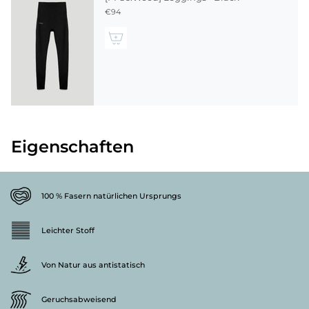
€94
Eigenschaften
100 % Fasern natürlichen Ursprungs
Leichter Stoff
Von Natur aus antistatisch
Geruchsabweisend