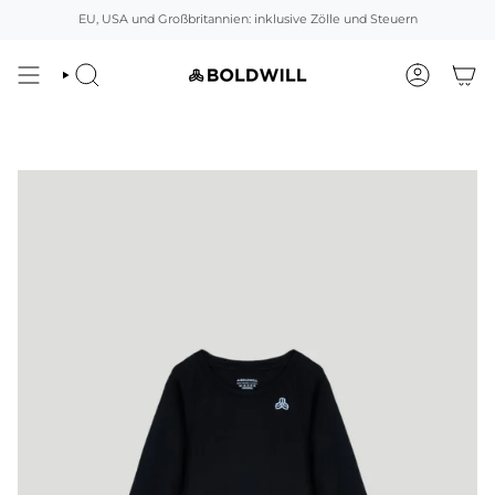
Direkt
EU, USA und Großbritannien: inklusive Zölle und Steuern
zum
Inhalt
SUCHEN
ACCOUNT