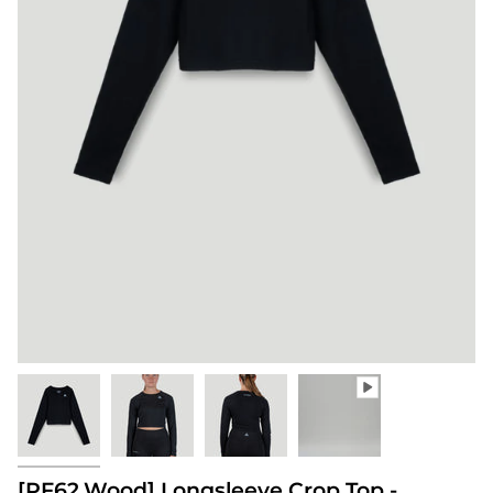
[PF62.Wood] Longsleeve Crop Top -