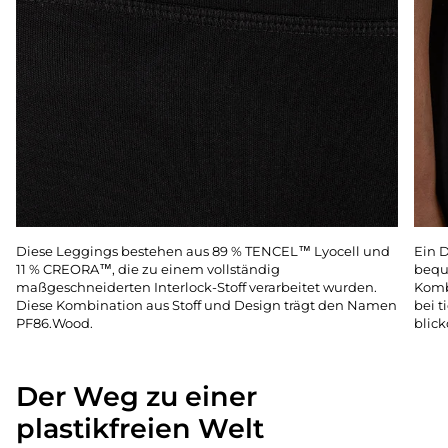
Diese Leggings bestehen aus 89 % TENCEL™ Lyocell und
Ein D
11 % CREORA™, die zu einem vollständig
beque
maßgeschneiderten Interlock-Stoff verarbeitet wurden.
Kombi
Diese Kombination aus Stoff und Design trägt den Namen
bei 
PF86.Wood.
blick
Der Weg zu einer
plastikfreien Welt