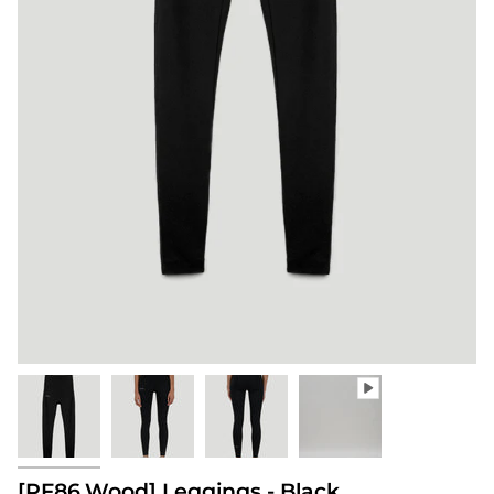
[PF86.Wood] Leggings - Black