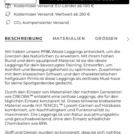
Kostenloser Versand: EU-Länder ab 100 €
Kostenloser Versand: Weltweit ab 250 €
CO₂-kompensierter Versand
BESCHREIBUNG
MATERIALIEN
GRÖSSEN
V
Alle
anze
Wir haben unsere PF86.Wood-Leggings entwickelt, um die
Grenzen des Natürlichen zu erweitern. Mit ihrem hohen
Bund und dem squatproof-Material ist sie die ideale
Leggings für dein bevorzugtes Training. Entworfen, um
Komfort und Bewegungsfreiheit zu optimieren. Zusammen
mit dem klassischen Schwarz und den charakteristischen
hellgrauen Prints ist diese Leggings als zeitloses Must-have
für deine Sportgarderobe gedacht.
Durch den Einsatz von Materialien der nächsten Generation
wie CREORA™ entsteht eine zeitlose Leggings, die für den
täglichen Einsatz konzipiert ist. Dieses teilweise biobasierte
Material wurde mit TENCEL™ Lyocell-Garnen auf Holzbasis
kombiniert, um Nachhaltigkeit und Funktionalität zu
maximieren. Die Leggings ist von Natur aus atmungsaktiv
und geruchsabweisend, ohne den Einsatz schädlicher
Chemikalien wie BPA.
Stoff und Design wurden so konzipiert, dass sie sich nahtlos