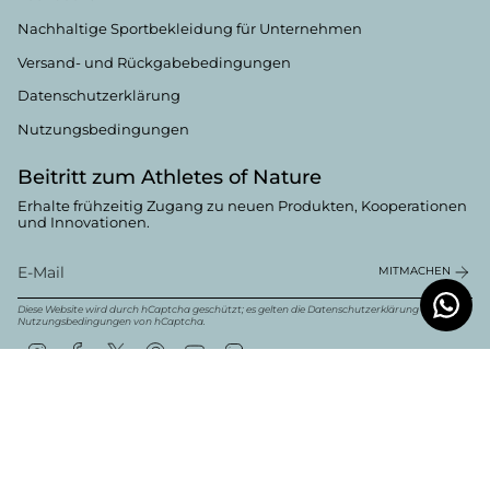
Nachhaltige Sportbekleidung für Unternehmen
Versand- und Rückgabebedingungen
Datenschutzerklärung
Nutzungsbedingungen
Beitritt zum Athletes of Nature
Erhalte frühzeitig Zugang zu neuen Produkten, Kooperationen
und Innovationen.
MITMACHEN
Diese Website wird durch hCaptcha geschützt; es gelten die
Datenschutzerklärung
und
die
Nutzungsbedingungen von
hCaptcha.
Instagram
Facebook
Twitter
Pinterest
YouTube
Linkedin
Währung
Deutsch
EUR €
© Boldwill