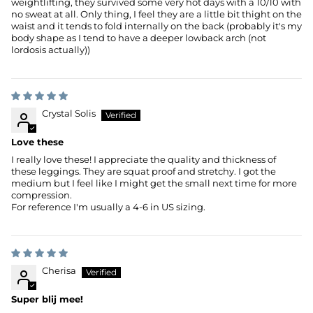
weightlifting, they survived some very hot days with a 10/10 with
no sweat at all. Only thing, I feel they are a little bit thight on the
waist and it tends to fold internally on the back (probably it's my
body shape as I tend to have a deeper lowback arch (not
lordosis actually))
Crystal Solis
Love these
I really love these! I appreciate the quality and thickness of
these leggings. They are squat proof and stretchy. I got the
medium but I feel like I might get the small next time for more
compression.
For reference I'm usually a 4-6 in US sizing.
Cherisa
Super blij mee!