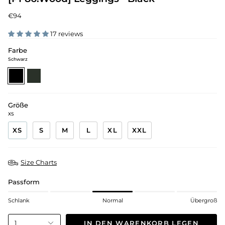
€94
17 reviews
Farbe
Schwarz
schwarz
kiefern-
grün
Größe
XS
XS
S
M
L
XL
XXL
Size Charts
Passform
Schlank
Normal
Übergroß
IN DEN WARENKORB LEGEN
1