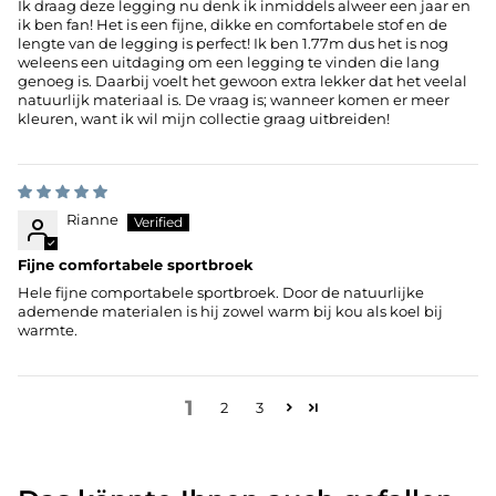
Ik draag deze legging nu denk ik inmiddels alweer een jaar en
ik ben fan! Het is een fijne, dikke en comfortabele stof en de
lengte van de legging is perfect! Ik ben 1.77m dus het is nog
weleens een uitdaging om een legging te vinden die lang
genoeg is. Daarbij voelt het gewoon extra lekker dat het veelal
natuurlijk materiaal is. De vraag is; wanneer komen er meer
kleuren, want ik wil mijn collectie graag uitbreiden!
Rianne
Fijne comfortabele sportbroek
Hele fijne comportabele sportbroek. Door de natuurlijke
ademende materialen is hij zowel warm bij kou als koel bij
warmte.
1
2
3