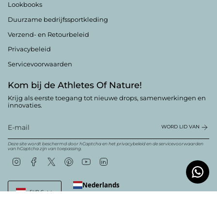
Lookbooks
Duurzame bedrijfssportkleding
Verzend- en Retourbeleid
Privacybeleid
Servicevoorwaarden
Kom bij de Athletes Of Nature!
Krijg als eerste toegang tot nieuwe drops, samenwerkingen en
innovaties.
WORD LID VAN
Deze site wordt beschermd door hCaptcha en het
privacybeleid
en
de servicevoorwaarden
van hCaptcha zijn van toepassing.
Instagram
Facebook
Twitter
Pinterest
YouTube
Linkedin
Valuta
Nederlands
EUR €