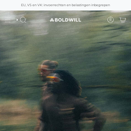
Overslaan
EU, VS en VK: invoerrechten en belastingen inbegrepen
naar
inhoud
ZOEK
ACCOUNT
OP