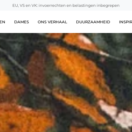
EU, VS en VK: invoerrechten en belastingen inbegrepen
EN
DAMES
ONS VERHAAL
DUURZAAMHEID
INSPI