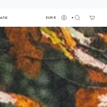
Valuta
EUR €
RATIE
ACCOUNT
ZOEK
OP