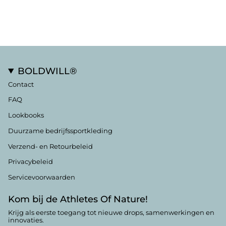
BOLDWILL®
Contact
FAQ
Lookbooks
Duurzame bedrijfssportkleding
Verzend- en Retourbeleid
Privacybeleid
Servicevoorwaarden
Kom bij de Athletes Of Nature!
Krijg als eerste toegang tot nieuwe drops, samenwerkingen en
innovaties.