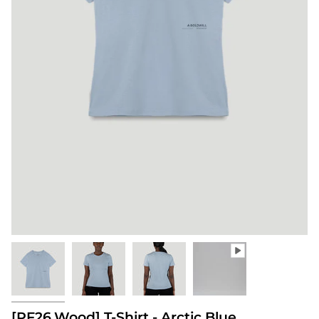
[PF26.Wood] T-Shirt - Arctic Blue