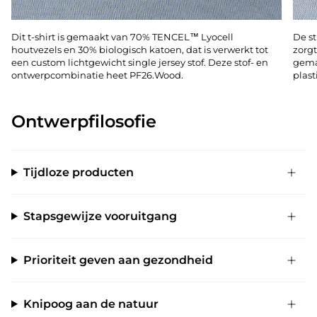
Dit t-shirt is gemaakt van 70% TENCEL™ Lyocell
De st
houtvezels en 30% biologisch katoen, dat is verwerkt tot
zorgt
een custom lichtgewicht single jersey stof. Deze stof- en
gema
ontwerpcombinatie heet PF26.Wood.
plast
Ontwerpfilosofie
Tijdloze producten
Stapsgewijze vooruitgang
Prioriteit geven aan gezondheid
Knipoog aan de natuur