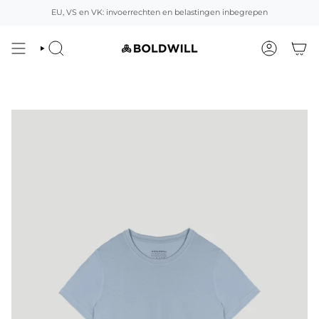
Overslaan
EU, VS en VK: invoerrechten en belastingen inbegrepen
naar
inhoud
ZOEK
ACCOUNT
OP