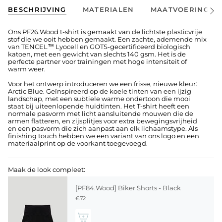
BESCHRIJVING
MATERIALEN
MAATVOERING
Alles
Zien
Ons PF26.Wood t-shirt is gemaakt van de lichtste plasticvrije
stof die we ooit hebben gemaakt. Een zachte, ademende mix
van TENCEL™ Lyocell en GOTS-gecertificeerd biologisch
katoen, met een gewicht van slechts 140 gsm. Het is de
perfecte partner voor trainingen met hoge intensiteit of
warm weer.
Voor het ontwerp introduceren we een frisse, nieuwe kleur:
Arctic Blue. Geïnspireerd op de koele tinten van een ijzig
landschap, met een subtiele warme ondertoon die mooi
staat bij uiteenlopende huidtinten. Het T-shirt heeft een
normale pasvorm met licht aansluitende mouwen die de
armen flatteren, en zijsplitjes voor extra bewegingsvrijheid
en een pasvorm die zich aanpast aan elk lichaamstype. Als
finishing touch hebben we een variant van ons logo en een
materiaalprint op de voorkant toegevoegd.
Maak de look compleet:
[PF84.Wood] Biker Shorts - Black
€72