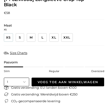
Black
€58
Maat
XS
XS
S
M
L
XL
XXL
Size Charts
Pasvorm
Slim
Regular
Oversized
VOEG TOE AAN WINKELWAGEN
1
Gratis verzending: EU-landen boven €100
Gratis verzending: Wereldwijd boven €250
CO₂-gecompenseerde levering