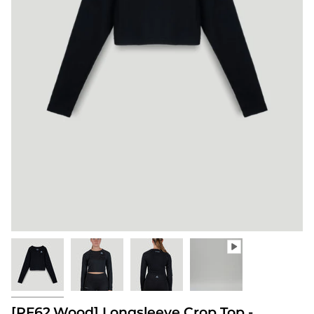
[PF62.Wood] Longsleeve Crop Top -