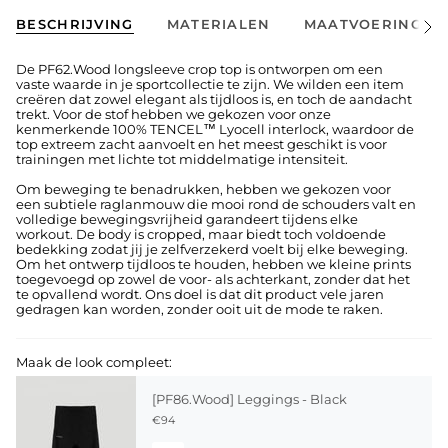
BESCHRIJVING
MATERIALEN
MAATVOERING
Alles
Zien
De PF62.Wood longsleeve crop top is ontworpen om een
vaste waarde in je sportcollectie te zijn. We wilden een item
creëren dat zowel elegant als tijdloos is, en toch de aandacht
trekt. Voor de stof hebben we gekozen voor onze
kenmerkende 100% TENCEL™ Lyocell interlock, waardoor de
top extreem zacht aanvoelt en het meest geschikt is voor
trainingen met lichte tot middelmatige intensiteit.
Om beweging te benadrukken, hebben we gekozen voor
een subtiele raglanmouw die mooi rond de schouders valt en
volledige bewegingsvrijheid garandeert tijdens elke
workout. De body is cropped, maar biedt toch voldoende
bedekking zodat jij je zelfverzekerd voelt bij elke beweging.
Om het ontwerp tijdloos te houden, hebben we kleine prints
toegevoegd op zowel de voor- als achterkant, zonder dat het
te opvallend wordt. Ons doel is dat dit product vele jaren
gedragen kan worden, zonder ooit uit de mode te raken.
Maak de look compleet:
[PF86.Wood] Leggings - Black
€94