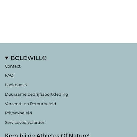
BOLDWILL®
Contact
FAQ
Lookbooks
Duurzame bedrijfssportkleding
Verzend- en Retourbeleid
Privacybeleid
Servicevoorwaarden
Kom bij de Athletes Of Nature!