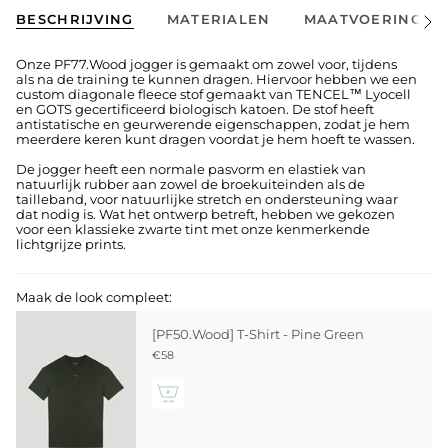
BESCHRIJVING
MATERIALEN
MAATVOERING
Alles
Zien
Onze PF77.Wood jogger is gemaakt om zowel voor, tijdens
als na de training te kunnen dragen. Hiervoor hebben we een
custom diagonale fleece stof gemaakt van TENCEL™ Lyocell
en GOTS gecertificeerd biologisch katoen. De stof heeft
antistatische en geurwerende eigenschappen, zodat je hem
meerdere keren kunt dragen voordat je hem hoeft te wassen.
De jogger heeft een normale pasvorm en elastiek van
natuurlijk rubber aan zowel de broekuiteinden als de
tailleband, voor natuurlijke stretch en ondersteuning waar
dat nodig is. Wat het ontwerp betreft, hebben we gekozen
voor een klassieke zwarte tint met onze kenmerkende
lichtgrijze prints.
Maak de look compleet:
[PF50.Wood] T-Shirt - Pine Green
€58