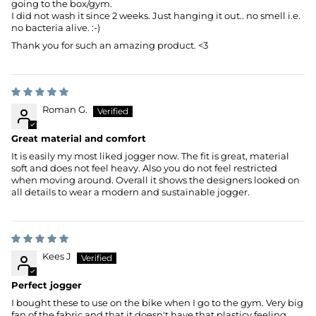
going to the box/gym.
I did not wash it since 2 weeks. Just hanging it out.. no smell i.e.
no bacteria alive. :-)
Thank you for such an amazing product. <3
Roman G.
Great material and comfort
It is easily my most liked jogger now. The fit is great, material
soft and does not feel heavy. Also you do not feel restricted
when moving around. Overall it shows the designers looked on
all details to wear a modern and sustainable jogger.
Kees J
Perfect jogger
I bought these to use on the bike when I go to the gym. Very big
fan of the fabric and that it doesn't have that plasticy feeling