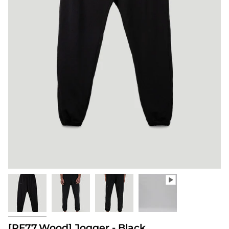
[PF77.Wood] Jogger - Black