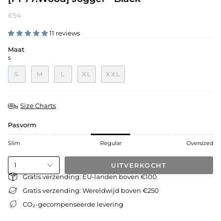
€94
11 reviews
Maat
S
S
M
L
XL
XXL
Size Charts
Pasvorm
Slim
Regular
Oversized
UITVERKOCHT
1
Gratis verzending: EU-landen boven €100
Gratis verzending: Wereldwijd boven €250
CO₂-gecompenseerde levering