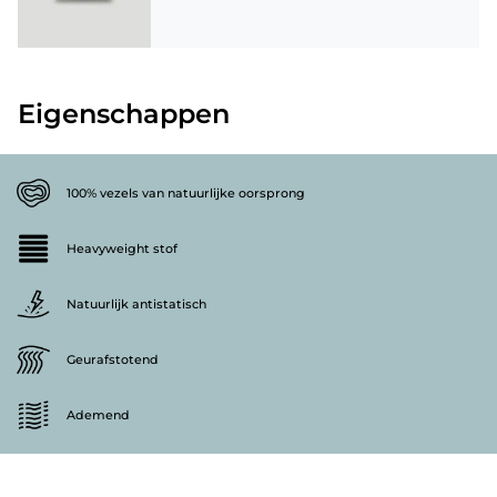
Eigenschappen
100% vezels van natuurlijke oorsprong
Heavyweight stof
Natuurlijk antistatisch
Geurafstotend
Ademend