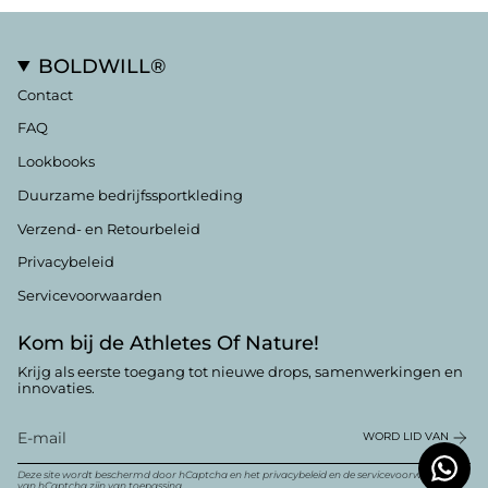
BOLDWILL®
Contact
FAQ
Lookbooks
Duurzame bedrijfssportkleding
Verzend- en Retourbeleid
Privacybeleid
Servicevoorwaarden
Kom bij de Athletes Of Nature!
Krijg als eerste toegang tot nieuwe drops, samenwerkingen en
innovaties.
WORD LID VAN
Deze site wordt beschermd door hCaptcha en het
privacybeleid
en
de servicevoorwaarden
van hCaptcha zijn van toepassing.