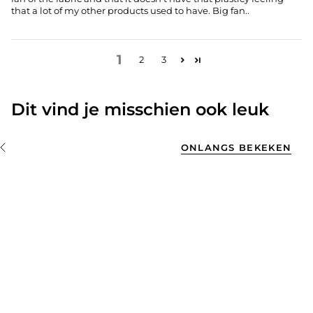
that a lot of my other products used to have. Big fan..
1
2
3
Dit vind je misschien ook leuk
ONLANGS BEKEKEN