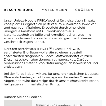
BESCHREIBUNG
MATERIALIEN
GRÖSSEN
V
Alle
anze
Unser Unisex-Hoodie PF80.Wood ist für vielseitigen Einsatz
konzipiert. Er eignet sich perfekt zum Aufwärmen sowie vor
und nach dem Training. Er besticht durch eine leicht
übergroße Passform mit Gummibändern aus
Naturkautschuk an Taille und Ärmelbündchen, was ihm
einen modernen Look verleiht, den du ganz nach deinem
Geschmack tragen kannst.
Der Stoff besteht aus TENCEL™ Lyocell und GOTS-
zertifizierter Bio-Baumwolle, die zu einem speziell
entwickelten diagonalen Fleece-Stoff verarbeitet wurden.
Dieser ist schwer, aber dennoch atmungsaktiv. Darüber
hinaus ist das Material von Natur aus geruchsabweisend und
antistatisch.
Bei der Farbe haben wir uns für unseren klassischen Deepsea
Blue entschieden, eine Hommage an die weiten Ozeane.
Abgerundet wird das Design durch unsere charakteristischen
hellgrauen, minimalistischen Prints.
Runden Sie den Look ab:
[PF86.Wood] Leggings - Black