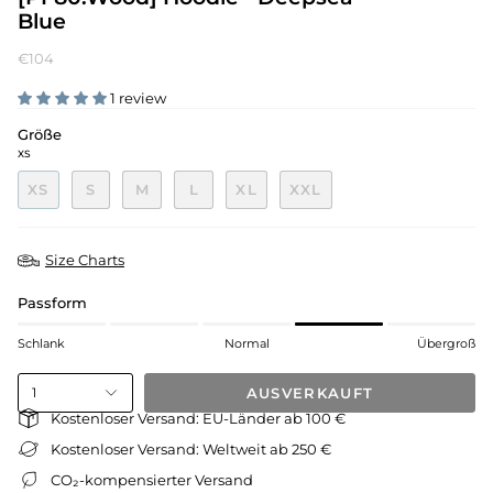
Blue
€104
1 review
Größe
XS
XS
S
M
L
XL
XXL
Size Charts
Passform
Schlank
Normal
Übergroß
AUSVERKAUFT
1
Kostenloser Versand: EU-Länder ab 100 €
Kostenloser Versand: Weltweit ab 250 €
CO₂-kompensierter Versand