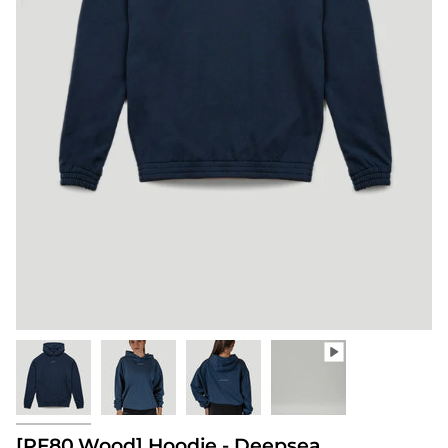
[PF80.Wood] Hoodie - Deepsea