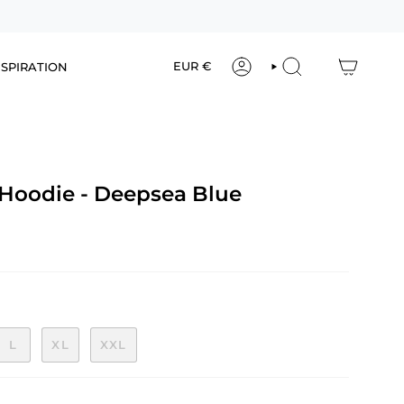
Währung
EUR €
NSPIRATION
ACCOUNT
SUCHEN
Hoodie - Deepsea Blue
L
XL
XXL