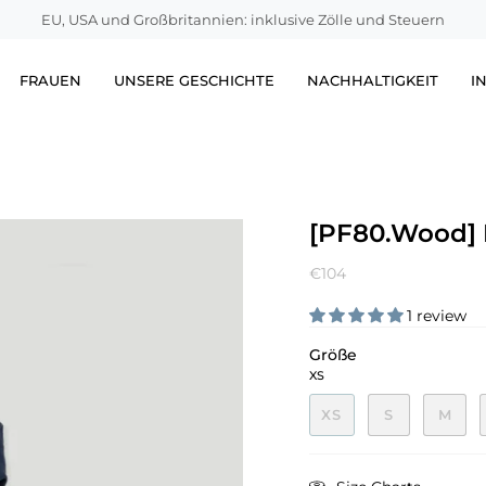
EU, USA und Großbritannien: inklusive Zölle und Steuern
FRAUEN
UNSERE GESCHICHTE
NACHHALTIGKEIT
I
[PF80.Wood] 
€104
1 review
Größe
XS
XS
S
M