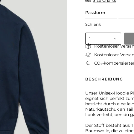
Size Charts
Passform
Schlank
1
Kostenloser Versan
Kostenloser Versan
CO₂-kompensierter
BESCHREIBUNG
Unser Unisex-Hoodie PF8
eignet sich perfekt zu
besticht durch eine l
Naturkautschuk an Tai
Look verleiht, den du
Der Stoff besteht aus 
Baumwolle, die zu eine