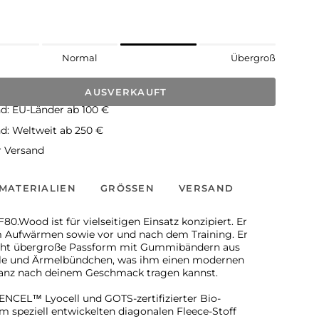
Normal
Übergroß
AUSVERKAUFT
d: EU-Länder ab 100 €
d: Weltweit ab 250 €
 Versand
MATERIALIEN
GRÖSSEN
VERSAND
0.Wood ist für vielseitigen Einsatz konzipiert. Er
m Aufwärmen sowie vor und nach dem Training. Er
eicht übergroße Passform mit Gummibändern aus
lle und Ärmelbündchen, was ihm einen modernen
 ganz nach deinem Geschmack tragen kannst.
TENCEL™ Lyocell und GOTS-zertifizierter Bio-
m speziell entwickelten diagonalen Fleece-Stoff