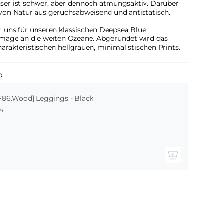
eser ist schwer, aber dennoch atmungsaktiv. Darüber
l von Natur aus geruchsabweisend und antistatisch.
r uns für unseren klassischen Deepsea Blue
mage an die weiten Ozeane. Abgerundet wird das
arakteristischen hellgrauen, minimalistischen Prints.
b:
F86.Wood] Leggings - Black
4