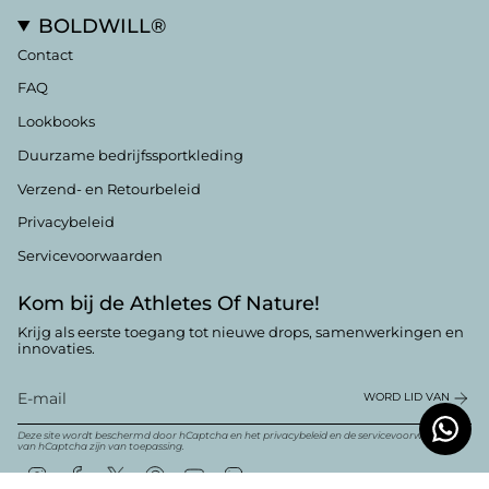
BOLDWILL®
Contact
FAQ
Lookbooks
Duurzame bedrijfssportkleding
Verzend- en Retourbeleid
Privacybeleid
Servicevoorwaarden
Kom bij de Athletes Of Nature!
Krijg als eerste toegang tot nieuwe drops, samenwerkingen en
innovaties.
WORD LID VAN
Deze site wordt beschermd door hCaptcha en het
privacybeleid
en
de servicevoorwaarden
van hCaptcha zijn van toepassing.
Instagram
Facebook
Twitter
Pinterest
YouTube
Linkedin