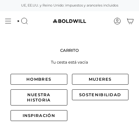
Ir
UE, EE.UU. y Reino Unido: impuestos y aranceles incluidos
al
contenido
BUSCAR
CUENTA
CARRITO
Tu cesta está vacía
HOMBRES
MUJERES
NUESTRA
SOSTENIBILIDAD
HISTORIA
INSPIRACIÓN