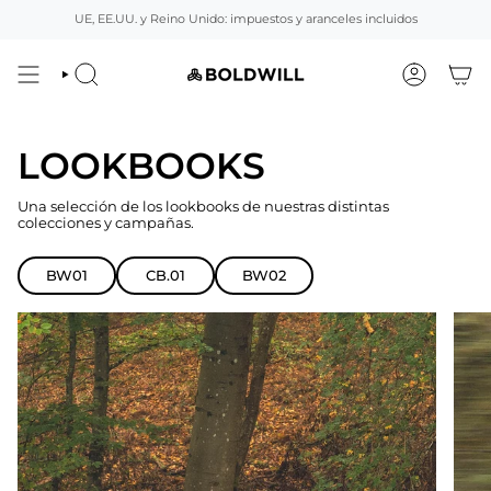
Ir
UE, EE.UU. y Reino Unido: impuestos y aranceles incluidos
al
contenido
BUSCAR
CUENTA
LOOKBOOKS
Una selección de los lookbooks de nuestras distintas
colecciones y campañas.
BW01
CB.01
BW02