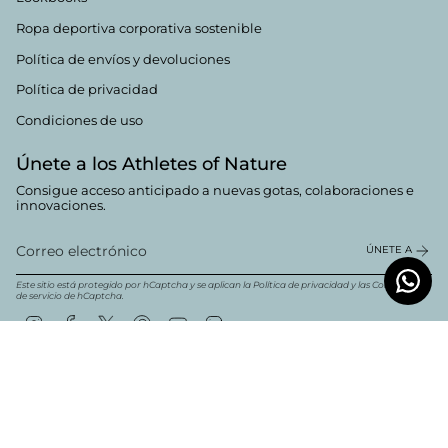
Ropa deportiva corporativa sostenible
Política de envíos y devoluciones
Política de privacidad
Condiciones de uso
Únete a los Athletes of Nature
Consigue acceso anticipado a nuevas gotas, colaboraciones e
innovaciones.
ÚNETE A
Este sitio está protegido por hCaptcha y se aplican la
Política de privacidad
y las
Condiciones
de servicio
de hCaptcha.
Instagram
Facebook
Twitter
Pinterest
YouTube
Linkedin
Moneda
Español
EUR €
© Boldwill