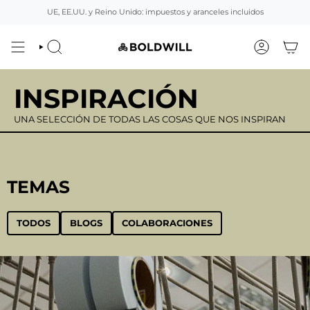
Ir
UE, EE.UU. y Reino Unido: impuestos y aranceles incluidos
al
contenido
BUSCAR
CUENTA
INSPIRACIÓN
UNA SELECCIÓN DE TODAS LAS COSAS QUE NOS INSPIRAN
TEMAS
TODOS
BLOGS
COLABORACIONES