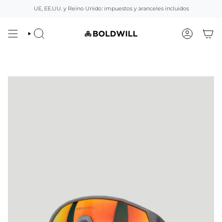
Ir
UE, EE.UU. y Reino Unido: impuestos y aranceles incluidos
al
contenido
BUSCAR
CUENTA