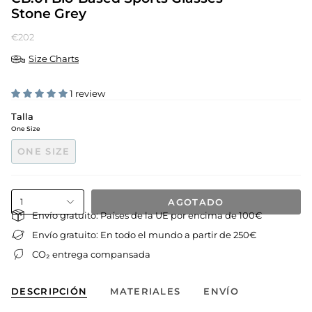
Stone Grey
€202
Size Charts
1 review
Talla
One Size
ONE SIZE
AGOTADO
1
Envío gratuito: Países de la UE por encima de 100€
Envío gratuito: En todo el mundo a partir de 250€
CO₂ entrega compansada
DESCRIPCIÓN
MATERIALES
ENVÍO