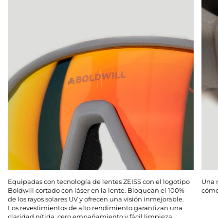
Equipadas con tecnología de lentes ZEISS con el logotipo
Una m
Boldwill cortado con láser en la lente. Bloquean el 100%
cómod
de los rayos solares UV y ofrecen una visión inmejorable.
Los revestimientos de alto rendimiento garantizan una
claridad nítida, cero empañamiento y fácil limpieza.