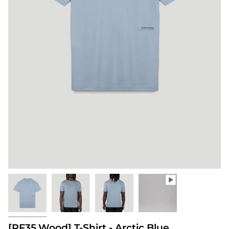
[PF35.Wood] T-Shirt - Arctic Blue