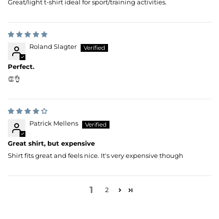
Great/light t-shirt ideal for sport/training activities.
Roland Slagter
Perfect.
👏👌
Patrick Mellens
Great shirt, but expensive
Shirt fits great and feels nice. It's very expensive though
1
2