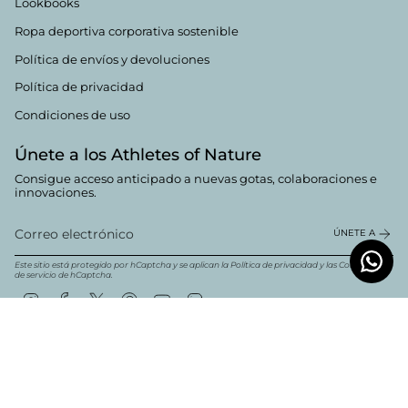
Lookbooks
Ropa deportiva corporativa sostenible
Política de envíos y devoluciones
Política de privacidad
Condiciones de uso
Únete a los Athletes of Nature
Consigue acceso anticipado a nuevas gotas, colaboraciones e
innovaciones.
ÚNETE A
Este sitio está protegido por hCaptcha y se aplican la
Política de privacidad
y las
Condiciones
de servicio
de hCaptcha.
Instagram
Facebook
Twitter
Pinterest
YouTube
Linkedin
Moneda
Español
EUR €
© Boldwill