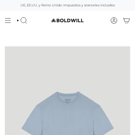
Ir
UE, EE.UU. y Reino Unido: impuestos y aranceles incluidos
al
contenido
BUSCAR
CUENTA