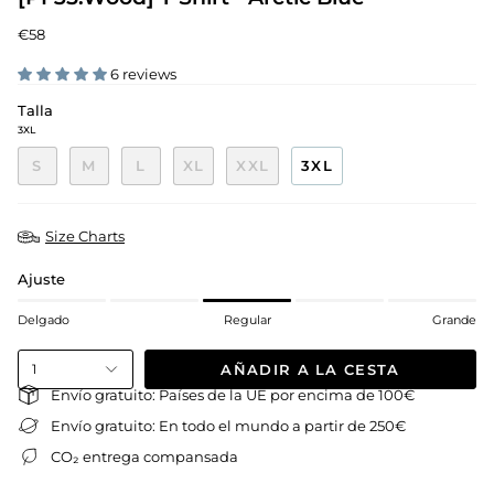
€58
6 reviews
Talla
3XL
S
M
L
XL
XXL
3XL
Size Charts
Ajuste
Delgado
Regular
Grande
AÑADIR A LA CESTA
1
Envío gratuito: Países de la UE por encima de 100€
Envío gratuito: En todo el mundo a partir de 250€
CO₂ entrega compansada