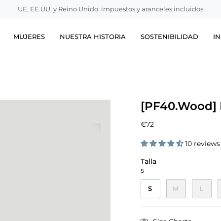
UE, EE.UU. y Reino Unido: impuestos y aranceles incluidos
MUJERES
NUESTRA HISTORIA
SOSTENIBILIDAD
IN
[PF40.Wood] H
€72
10 reviews
Talla
S
S
M
L