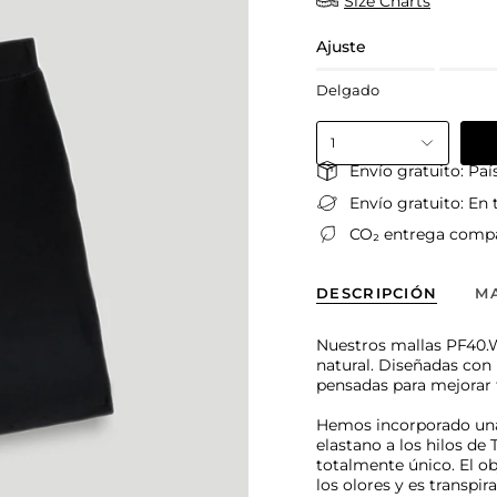
Size Charts
Ajuste
Delgado
1
Envío gratuito: Pa
Envío gratuito: En
CO₂ entrega comp
DESCRIPCIÓN
M
Nuestros mallas PF40.W
natural. Diseñadas con
pensadas para mejorar 
Hemos incorporado una 
elastano a los hilos de
totalmente único. El ob
los olores y es transpi