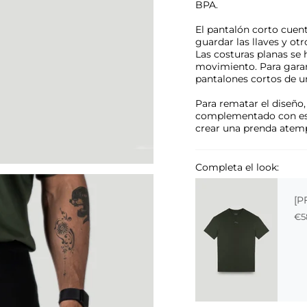
BPA.
El pantalón corto cuent
guardar las llaves y ot
Las costuras planas se 
movimiento. Para garan
pantalones cortos de un
Para rematar el diseño
complementado con est
crear una prenda atemp
Completa el look:
[P
€5