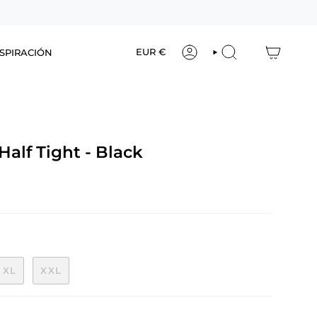
Moneda
EUR €
SPIRACIÓN
CUENTA
BUSCAR
alf Tight - Black
XL
XXL