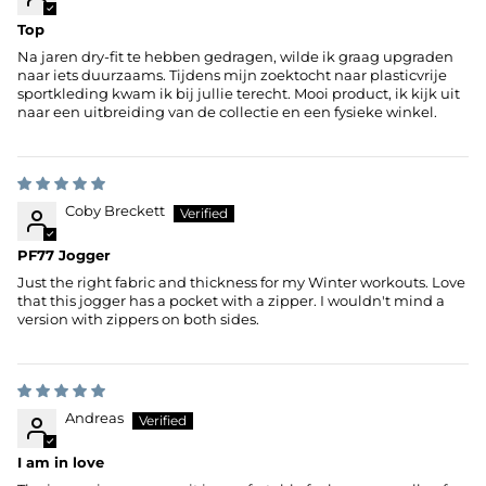
Top
Na jaren dry-fit te hebben gedragen, wilde ik graag upgraden
naar iets duurzaams. Tijdens mijn zoektocht naar plasticvrije
sportkleding kwam ik bij jullie terecht. Mooi product, ik kijk uit
naar een uitbreiding van de collectie en een fysieke winkel.
Coby Breckett
PF77 Jogger
Just the right fabric and thickness for my Winter workouts. Love
that this jogger has a pocket with a zipper. I wouldn't mind a
version with zippers on both sides.
Andreas
I am in love