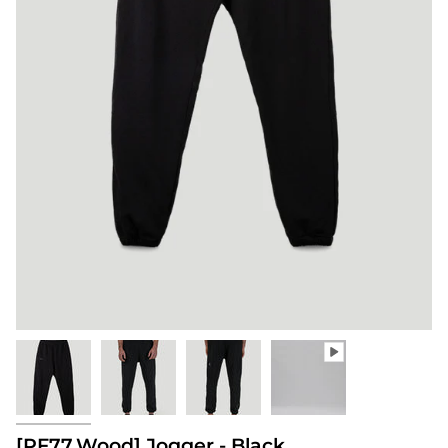
[PF77.Wood] Jogger - Black