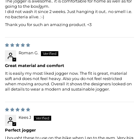
The jogger is awesome.. it is comfortable for home as well as for
going to the box/gym.
I did not wash it since 2 weeks. Just hanging it out.. no smell i.e.
no bacteria alive. :-)
Thank you for such an amazing product. <3
Roman G.
Great material and comfort
It is easily my most liked jogger now. The fit is great, material
soft and does not feel heavy. Also you do not feel restricted
when moving around. Overall it shows the designers looked on
all details to wear a modern and sustainable jogger.
Kees J
Perfect jogger
I bought these to use on the bike when I go to the gym. Very big