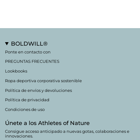
BOLDWILL®
Ponte en contacto con
PREGUNTAS FRECUENTES
Lookbooks
Ropa deportiva corporativa sostenible
Política de envíos y devoluciones
Política de privacidad
Condiciones de uso
Únete a los Athletes of Nature
Consigue acceso anticipado a nuevas gotas, colaboraciones e
innovaciones.