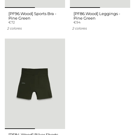
[PF96.Wood] Sports Bra -
[PF86.Wood] Leggings -
Pine Green
Pine Green
€72
€94
2 colores
2 colores
[PF84.Wood] Biker Shorts -