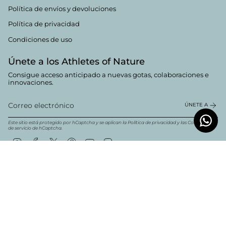
Política de envíos y devoluciones
Política de privacidad
Condiciones de uso
Únete a los Athletes of Nature
Consigue acceso anticipado a nuevas gotas, colaboraciones e
innovaciones.
ÚNETE A
Este sitio está protegido por hCaptcha y se aplican la
Política de privacidad
y las
Condiciones
de servicio
de hCaptcha.
Instagram
Facebook
Twitter
Pinterest
YouTube
Linkedin
Moneda
Español
EUR €
© Boldwill