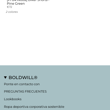
Pine Green
€72
2 colores
BOLDWILL®
Ponte en contacto con
PREGUNTAS FRECUENTES
Lookbooks
Ropa deportiva corporativa sostenible