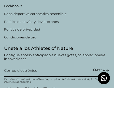
Lookbooks
Ropa deportiva corporativa sostenible
Política de envíos y devoluciones
Política de privacidad
Condiciones de uso
Únete a los Athletes of Nature
Consigue acceso anticipado a nuevas gotas, colaboraciones e
innovaciones.
ÚNETE A
Este sitio está protegido por hCaptcha y se aplican la
Política de privacidad
y las
Condiciones
de servicio
de hCaptcha.
Instagram
Facebook
Twitter
Pinterest
YouTube
Linkedin
Moneda
Español
EUR €