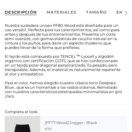
DESCRIPCIÓN
MATERIALES
TAMAÑO
ENVÍO
Ver
todo
Nuestra sudadera unisex PF80.Wood está diseñada para un
uso versátil. Perfecta para tus calentamientos, así como para
antes y después de tus entrenamientos. Presenta un corte
semi oversize, con gomas elásticas de caucho natural en la
cintura y los puños, para darle un aspecto moderno que
puedes llevar de la forma que prefieras.
El tejido está compuesto por TENCEL™ Lyocell y algodón
orgánico con certificación GOTS, que se han confeccionado
en un tejido polar diagonal personalizado. Es pesado, pero
transpirable. Además, el material es naturalmente repelente
al olor y antiestático.
Para el color, hemos elegido nuestro clásico tono Deepsea
Blue , que es un homenaje a los vastos océanos. Rematado
con nuestros característicos estampados minimalistas en gris
claro.
Completa el look:
[PF77.Wood] Jogger - Black
€94