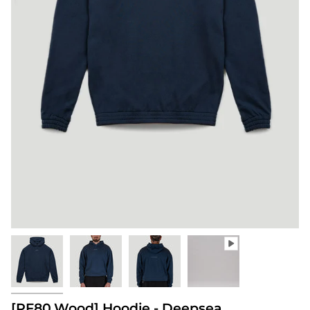
[PF80.Wood] Hoodie - Deepsea